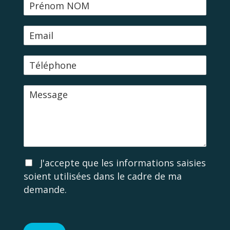
N
o
m
E
-
m
T
a
é
i
l
l
M
é
e
p
s
h
s
o
a
n
g
e
e
A
J'accepte que les informations saisies
c
soient utilisées dans le cadre de ma
c
demande.
o
r
d
R