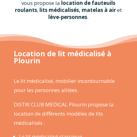
vous propose la
location de fauteuils
roulants
,
lits médicalisés, matelas à air
et
lève-personnes
.
Location de lit médicalisé à
Plourin
Le
lit médicalisé
, mobilier incontournable
pour les personnes alitées.
DISTRI CLUB MEDICAL Plourin
propose la
location de différents modèles de lits
médicalisés :
Le lit médicalisé classique