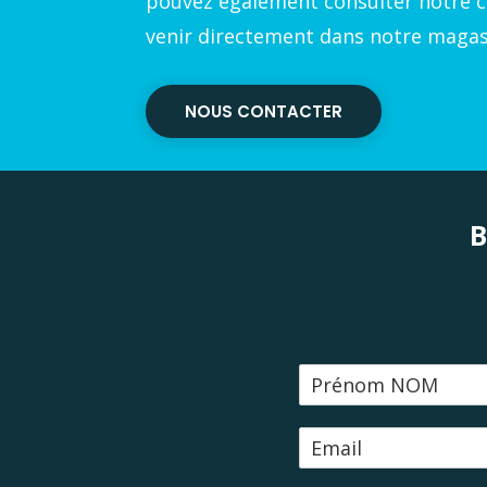
pouvez également consulter notre c
venir directement dans notre magasi
NOUS CONTACTER
B
N
o
m
E
-
m