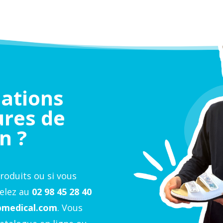
mations
ures de
n ?
roduits ou si vous
elez au
02 98 45 28 40
ubmedical.com
. Vous